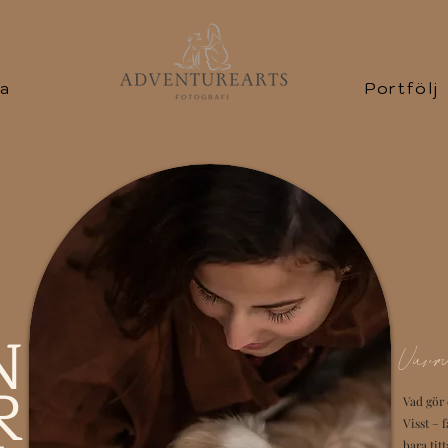
ta
Portfölj
N
Varma
R
Vad gör 
Visst – 
bara tit