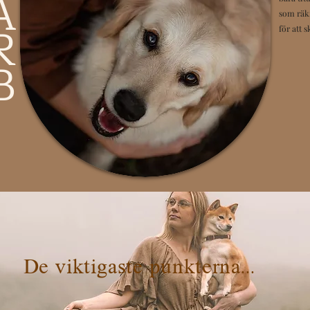
A
som räkn
R
för att 
B
De viktigaste punkterna...