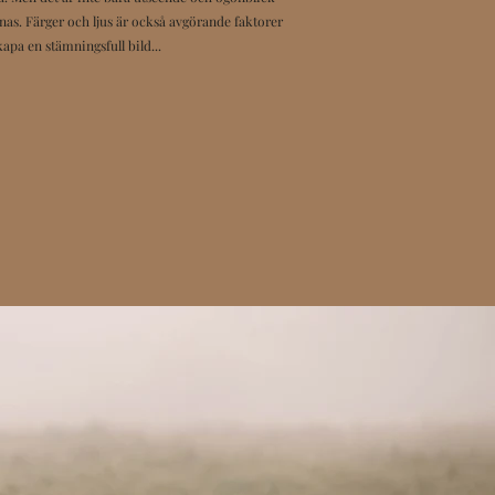
as. Färger och ljus är också avgörande faktorer
skapa en stämningsfull bild...