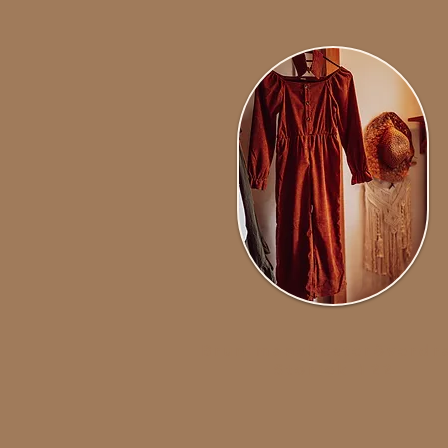
Brun manchesteröverdr
Storlek 122