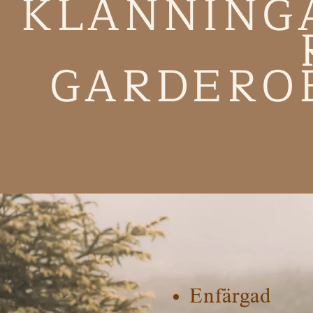
KLÄNNING
GARDERO
Enfärgad