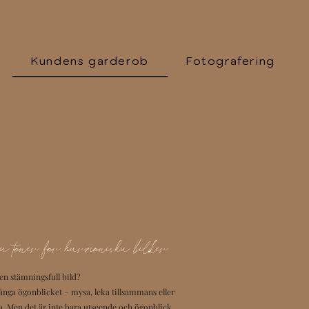
Kundens garderob
Fotografering
 toner för harmoniska bilder
en stämningsfull bild?
fånga ögonblicket – mysa, leka tillsammans eller
ta. Men det är inte bara utseende och ögonblick