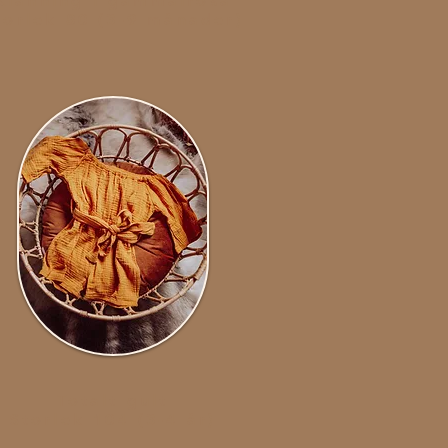
Klänning i gammalrosa
torlek 80 (3-9 månader)
Totalt gult
Storlek 104 (3-4 år)