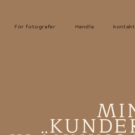
För fotografer
Handla
kontak
MI
KUNDE