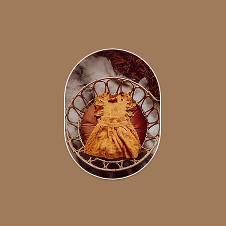
l
Bruna manchesterbyxor
Storlek 62
S
Klänning i gult
Storlek 80 (3-9 månader)