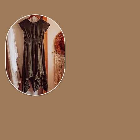
Klänning i olivgrönt
Storlek 140