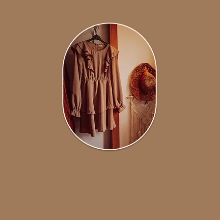
ag
Klänning i beige
Storlek 134