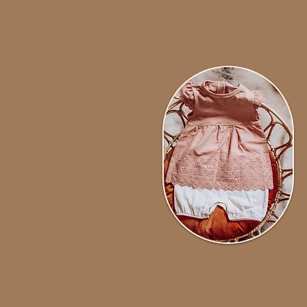
Rosa stickad överde
Storlek 56
Flickklänning rosa
Storlek 80