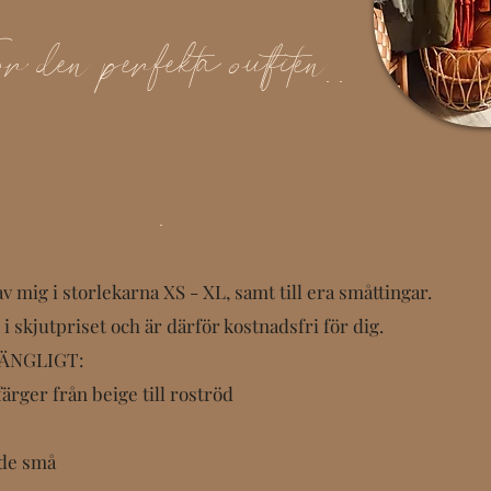
ör den perfekta outfiten. .
av mig i storlekarna XS - XL, samt till era småttingar.
i skjutpriset och är därför kostnadsfri för dig.
GÄNGLIGT:
färger från beige till roströd
 de små