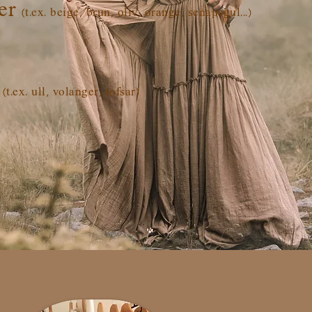
er
(t.ex. beige, brun, oliv, orange, senapsgul...)
(t.ex. ull, volanger, tofsar)