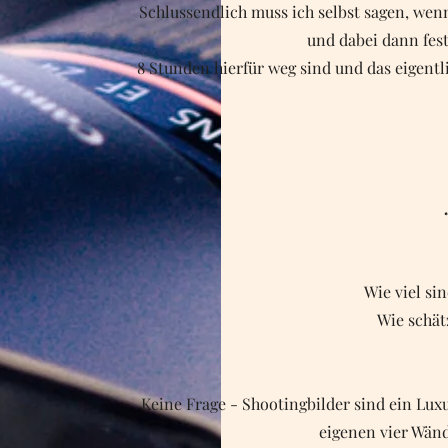
Schlussendlich muss ich selbst sagen, wen
und dabei dann fes
8 Stunden hierfür weg sind und das eigentl
Wie viel si
Wie schät
Keine Frage - Shootingbilder sind ein Lu
eigenen vier Wän