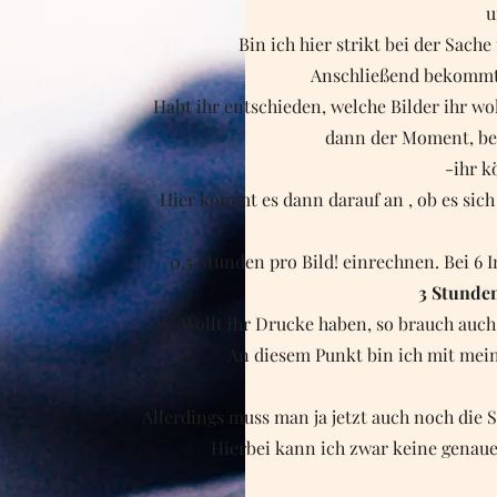
u
Bin ich hier strikt bei der Sach
Anschließend bekommt 
Habt ihr entschieden, welche Bilder ihr wol
dann der Moment, be
-ihr k
Hier kommt es dann darauf an , ob es sic
0,5 Stunden pro Bild! einrechnen. Bei 6 
3 Stunde
Wollt ihr Drucke haben, so brauch auc
An diesem Punkt bin ich mit mein
Allerdings muss man ja jetzt auch noch die
Hierbei kann ich zwar keine genaue 