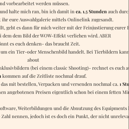
nd vorbearbeitet werden müssen.
e und halte mich ran, bin ich damit in
ca. 1,5 Stunden
auch durc
ihr eure Auswahlgalerie mittels Onlinelink zugesandt.
lt, geht es dann für mich weiter mit der Feinjustierung eurer B
i dem dem Bild der WOW-Effekt verliehen wird. ABER
önnt es euch denken- das braucht Zeit.
h um ein Tier-oder Menschenbild handelt. Bei Tierbildern ka
about
Inklusivbildern (bei einem classic Shooting)- rechnet es euch 
n
kommen auf die Zeitliste nochmal drauf.
h das mit bestellen, Verpacken und versenden nochmal ca.
1 St
en angebotenen Preisen eigentlich schon bei einem fetten Mi
 Software, Weiterbildungen und die Abnutzung des Equipments
Zahl nennen, jedoch ist es doch ein Punkt, der nicht unrelevan