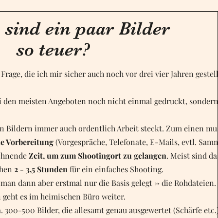
ind ein paar Bilder
so teuer?
 Frage, die ich mir sicher auch noch vor drei vier Jahren gestellt
ei den meisten Angeboten noch nicht einmal gedruckt, sondern 
len Bildern immer auch ordentlich Arbeit steckt. Zum einen m
ie Vorbereitung
(Vorgespräche, Telefonate, E-Mails, evtl. Sa
echnende
Zeit, um zum Shootingort zu gelangen
. Meist sind d
chen
2 - 3,5 Stunden
für ein einfaches Shooting.
man dann aber erstmal nur die Basis gelegt -> die Rohdateien.
 geht es im heimischen Büro weiter.
. 300-500 Bilder, die allesamt genau ausgewertet (Schärfe etc.)