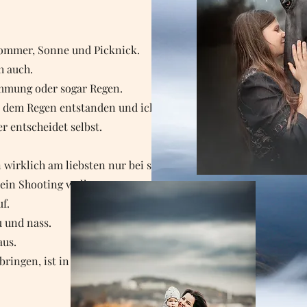
ommer, Sonne und Picknick.
h auch.
immung oder sogar Regen.
vor dem Regen entstanden und ich muss sagen, es
r entscheidet selbst.
n wirklich am liebsten nur bei strahlendem
in Shooting wollen.
uf.
u und nass.
aus.
bringen, ist in den kalten Monaten eher auf