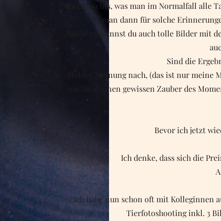
Es ist nichts, was man im Normalfall alle 
Was man dann für solche Erinnerungen
Natürlich kannst du auch tolle Bilder mit 
auc
Sind die Ergeb
Meiner Meinung nach, (das ist nur meine M
nochmal einen gewissen Zauber des Moment
Bevor ich jetzt wi
Ich denke, dass sich die Pre
A
Ich habe nun schon oft mit Kolleginnen a
Tierfotoshooting inkl. 3 B